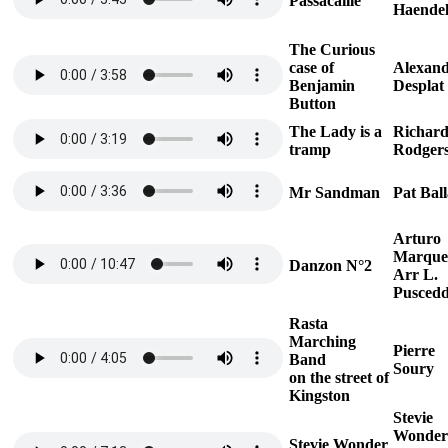
Passacaille
Haende
The Curious
case of
Alexan
Benjamin
Desplat
Button
The Lady is a
Richar
tramp
Rodger
Mr Sandman
Pat Bal
Arturo
Marque
Danzon N°2
Arr L.
Pusced
Rasta
Marching
Pierre
Band
Soury
on the street of
Kingston
Stevie
Wonder
Stevie Wonder