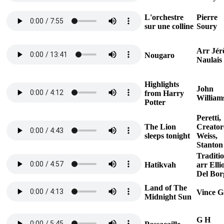
L'orchestre
Pierre
sur une colline
Soury
Arr Jé
Nougaro
Naulais
Highlights
John
from Harry
William
Potter
Peretti,
The Lion
Creator
sleeps tonight
Weiss,
Stanton
Traditi
Hatikvah
arr Elli
Del Bor
Land of The
Vince G
Midnight Sun
G H